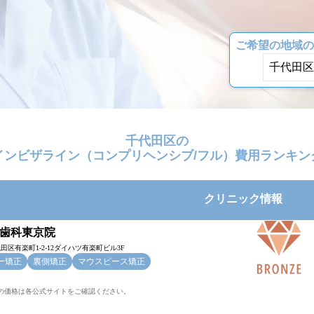
ご希望の地域の
千代田区の
インビザライン（コンプリヘンシブ/フル）費用ランキン
クリニック情報
歯科東京院
田区有楽町1-2-12ダイハツ有楽町ビル3F
ー矯正
裏側矯正
マウスピース矯正
新の価格は各公式サイトをご確認ください。