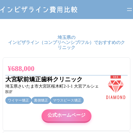
内
容
を
ス
キ
ッ
埼玉県の
プ
インビザライン（コンプリヘンシブ/フル）でおすすめのク
リニック
¥688,000
大宮駅前矯正歯科クリニック
埼玉県さいたま市大宮区桜木町2-1-1 大宮アルシェ
B1F
ワイヤー矯正
裏側矯正
マウスピース矯正
公式ホームページ